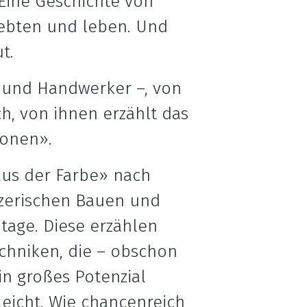
Eine Geschichte von
ebten und leben. Und
t.
 und Handwerker –, von
, von ihnen erzählt das
ionen».
aus der Farbe» nach
izerischen Bauen und
tage. Diese erzählen
chniken, die – obschon
in großes Potenzial
leicht. Wie chancenreich