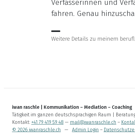
Verfasserinnen und Verf
fahren. Genau hinzuscha
Weitere Details zu meinem beru
iwan raschle | Kommunikation – Mediation – Coaching
Tätigkeit im ganzen deutschsprachigen Raum | Beratungster
Kontakt:
+41 79 419 59 48
—
mail@iwanraschle.ch
–
Konta
© 2026 iwanraschle.ch
—
Admin Login
–
Datenschutze