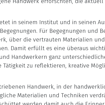
gene Handwerk erforschten, die aktuel
etet in seinem Institut und in seinen 
 Begegnungen. Für Begegnungen und Bet
k, über die vertrauten Materialien un
hen. Damit erfüllt es eine überaus wichti
nd Handwerkern ganz unterschiedliche
e Tätigkeit zu reflektieren, kreative Mög
etriebenen Handwerk, in der handwerkli
liche Materialien und Techniken verdr
schüttet werden damit auch die Erinner