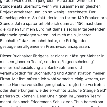
gerade weil du noch jung bist." Außerdem wirke sein
Stundensatz überhöht, wenn wir zusammen im gleichen
Projekt arbeiteten und ich so wenig verrechnete. Der
Ratschlag wirkte. So fakturierte ich fortan 140 Franken pro
Stunde. Jahre später erhöhte ich dann auf 150, nachdem
die Kosten für mein Büro mit damals sechs Mitarbeitenden
allgemein gestiegen waren und mich mein „innerer
Buchhalter" dazu ermahnt hatte, die Erträge dem
gestiegenen allgemeinen Preisniveau anzupassen.
Dieser Buchhalter übrigens ist nicht nur lästiger Mahner in
meinem „inneren Team", sondern „Folgeerscheinung"
meiner Erstausbildung als Bankkaufmann und
verantwortlich für Buchhaltung und Administration meiner
Firma. Mit ihm müsste ich wohl vermehrt einig werden, um
meine Honorarvorstellungen glaubwürdig(er) zu vertreten
oder Bemerkungen wie die erwähnte „schöne Stange Geld"
parieren zu können. Denn Uneinigkeit im „inneren Team"
macht sich nach Friedemann Schulz von Thun bemerkbar.